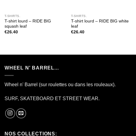
T-SHIRTS.
T-SHIRTS.
T-shirt lourd – RIDE BIG
T-shirt lourd – RIDE BIG white
squash leaf
leaf
€
26.40
€
26.40
WHEEL N' BARREL...
Wheel n' Barrel (sur roulettes ou dans les rouleaux).
SURF, SKATEBOARD ET STREET WEAR.
NOS COLLECTIONS: