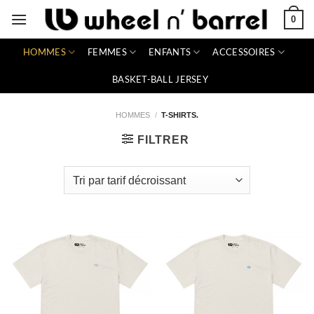
Passer
0
au
contenu
HOMMES
FEMMES
ENFANTS
ACCESSOIRES
BASKET-BALL JERSEY
HOMMES
/
T-SHIRTS.
FILTRER