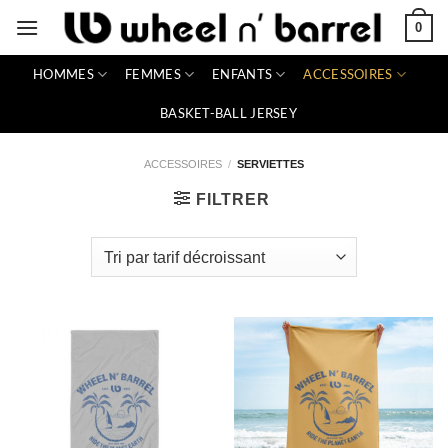
Passer
0
au
contenu
HOMMES
FEMMES
ENFANTS
ACCESSOIRES
BASKET-BALL JERSEY
ACCESSOIRES
/
SERVIETTES
FILTRER