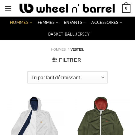
Passer
0
au
contenu
HOMMES
FEMMES
ENFANTS
ACCESSOIRES
BASKET-BALL JERSEY
HOMMES
/
VESTES.
FILTRER