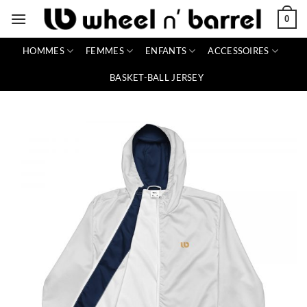
Passer
0
au
contenu
HOMMES
FEMMES
ENFANTS
ACCESSOIRES
BASKET-BALL JERSEY