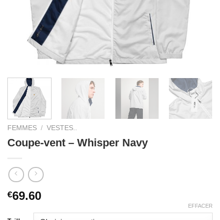
FEMMES
/
VESTES..
Coupe-vent – Whisper Navy
69.60
€
EFFACER