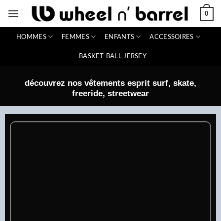
Passer
0
au
contenu
HOMMES
FEMMES
ENFANTS
ACCESSOIRES
BASKET-BALL JERSEY
découvrez nos vêtements esprit surf, skate,
freeride, streetwear