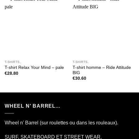
T-SHIRTS.
T-SHIRTS.
T-shirt homme – Ride Attitude
T-shirt Relax Your Mind – pale
BIG
€
28.80
€
30.60
WHEEL N' BARREL...
Wheel n' Barrel (sur roulettes ou dans les rouleaux).
SURF, SKATEBOARD ET STREET WEAR.