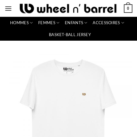
Passer
0
au
contenu
HOMMES
FEMMES
ENFANTS
ACCESSOIRES
BASKET-BALL JERSEY