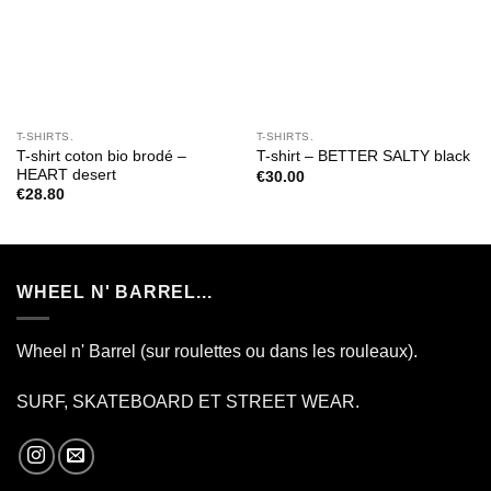
T-SHIRTS.
T-SHIRTS.
T-shirt coton bio brodé –
T-shirt – BETTER SALTY black
HEART desert
€
30.00
€
28.80
WHEEL N' BARREL...
Wheel n' Barrel (sur roulettes ou dans les rouleaux).
SURF, SKATEBOARD ET STREET WEAR.