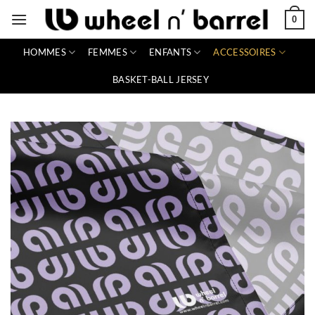
Passer
0
au
contenu
HOMMES
FEMMES
ENFANTS
ACCESSOIRES
BASKET-BALL JERSEY