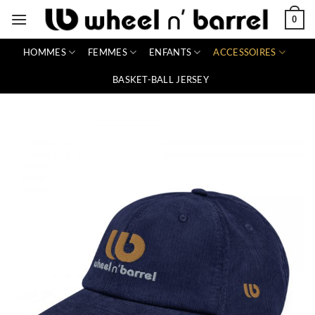
Passer
0
au
contenu
HOMMES
FEMMES
ENFANTS
ACCESSOIRES
BASKET-BALL JERSEY