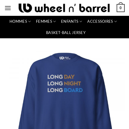
Passer
0
au
contenu
HOMMES
FEMMES
ENFANTS
ACCESSOIRES
BASKET-BALL JERSEY