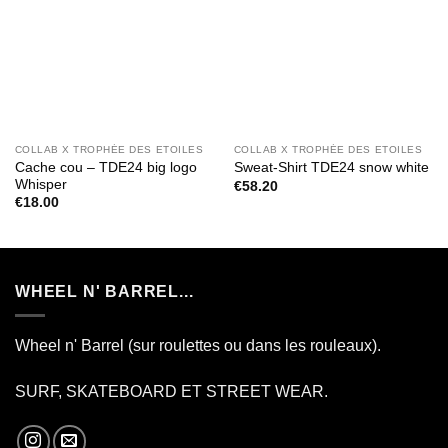
COLLAB X TROPHÉE DES ETOILES
COLLAB X TROPHÉE DES ETOILES
Cache cou – TDE24 big logo
Sweat-Shirt TDE24 snow white
Whisper
€
58.20
€
18.00
WHEEL N' BARREL...
Wheel n' Barrel (sur roulettes ou dans les rouleaux).
SURF, SKATEBOARD ET STREET WEAR.