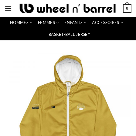
Passer
0
au
contenu
HOMMES
FEMMES
ENFANTS
ACCESSOIRES
BASKET-BALL JERSEY