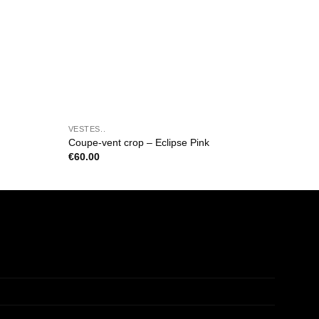
VESTES..
VESTES
Coupe-vent crop – Eclipse Pink
Coupe-
€
60.00
€
67.2