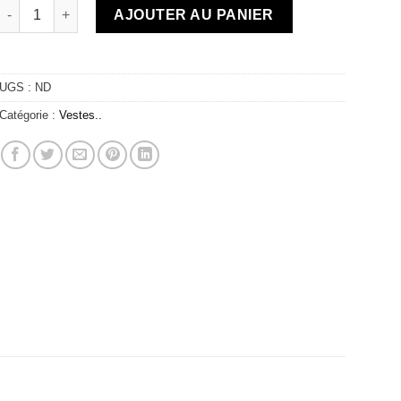
quantité de Coupe-vent crop - Tenne brown
AJOUTER AU PANIER
UGS :
ND
Catégorie :
Vestes..