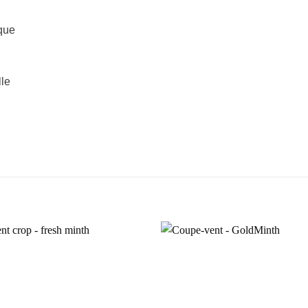
ique
lle