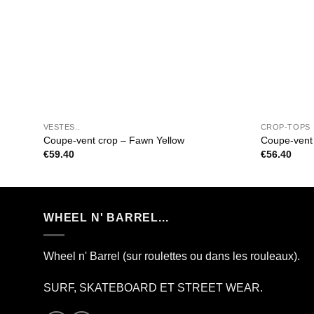
VESTES..
CROP-TOPS
Coupe-vent crop – Fawn Yellow
Coupe-vent 
€
59.40
€
56.40
WHEEL N' BARREL...
Wheel n' Barrel (sur roulettes ou dans les rouleaux).
SURF, SKATEBOARD ET STREET WEAR.