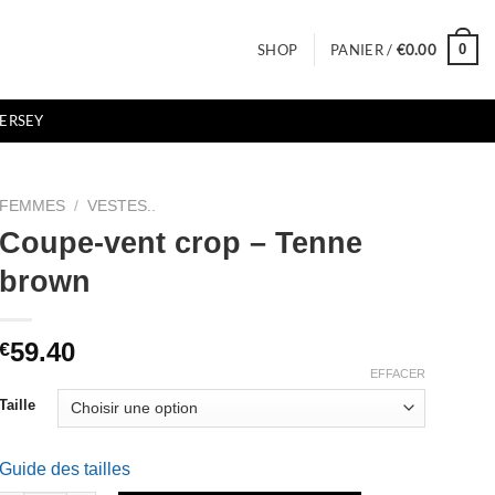
0
SHOP
PANIER /
€
0.00
JERSEY
FEMMES
/
VESTES..
Coupe-vent crop – Tenne
brown
59.40
€
EFFACER
Taille
Guide des tailles