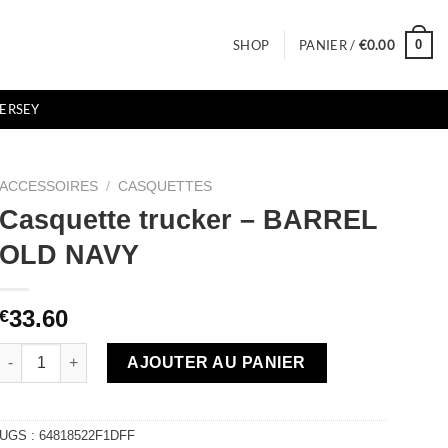
0
SHOP
PANIER /
€
0.00
JERSEY
ACCESSOIRES
/
CASQUETTES
Casquette trucker – BARREL
OLD NAVY
33.60
€
quantité de Casquette trucker - BARREL OLD NAVY
AJOUTER AU PANIER
UGS :
64818522F1DFF