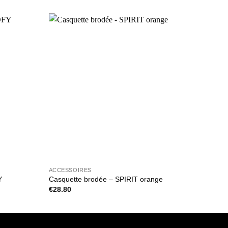
ACCESSOIRES
ACCES
Y
Casquette brodée – SPIRIT orange
Casqu
€
28.80
€
36.0